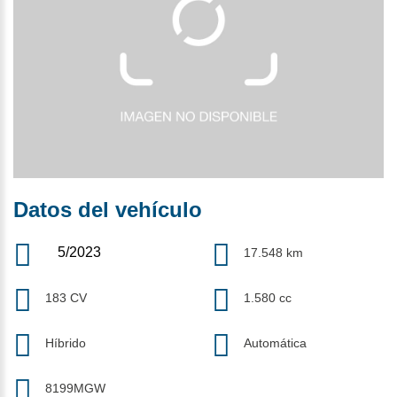
Datos del vehículo
5/2023
17.548 km
183 CV
1.580 cc
Híbrido
Automática
8199MGW